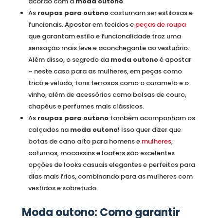
acordo com a
moda outono
.
As
roupas para outono
costumam ser estilosas e
funcionais. Apostar em tecidos e
peças de roupa
que garantam estilo e funcionalidade traz uma
sensação mais leve e aconchegante ao vestuário.
Além disso, o segredo da
moda outono
é apostar
– neste caso para as mulheres, em peças como
tricô e veludo, tons terrosos como o caramelo e o
vinho, além de acessórios como bolsas de couro,
chapéus e perfumes mais clássicos.
As
roupas para outono
também acompanham os
calçados na
moda outono
! Isso quer dizer que
botas de cano alto para homens e
mulheres
,
coturnos, mocassins e loafers são excelentes
opções de looks casuais elegantes e perfeitos para
dias mais frios, combinando para as mulheres com
vestidos e sobretudo.
Moda outono: Como garantir