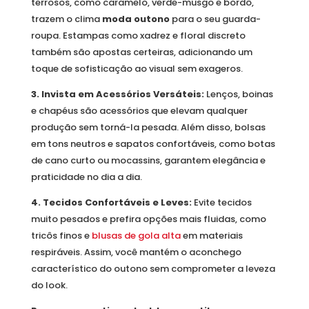
terrosos, como caramelo, verde-musgo e bordô,
trazem o clima
moda outono
para o seu guarda-
roupa. Estampas como xadrez e floral discreto
também são apostas certeiras, adicionando um
toque de sofisticação ao visual sem exageros.
3. Invista em Acessórios Versáteis:
Lenços, boinas
e chapéus são acessórios que elevam qualquer
produção sem torná-la pesada. Além disso, bolsas
em tons neutros e sapatos confortáveis, como botas
de cano curto ou mocassins, garantem elegância e
praticidade no dia a dia.
4. Tecidos Confortáveis e Leves:
Evite tecidos
muito pesados e prefira opções mais fluidas, como
tricôs finos e
blusas de gola alta
em materiais
respiráveis. Assim, você mantém o aconchego
característico do outono sem comprometer a leveza
do look.