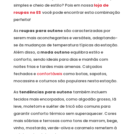
simples e cheio de estilo? Pois em nossa
loja de
roupas no ES
você pode encontrar esta combinação
perfeita!
As
roupas para outono
são caracterizadas por
serem mais aconchegantes e versáteis, adaptando-
se às mudanças de temperatura típicas da estação.
Além disso, a
moda outono
equilibra estilo e
conforto, sendo ideais para dias e manhãs com
noites frias e tardes mais amenas. Calçados
fechados e
confortáveis
como botas, sapatos,
mocassins e coturnos são populares nesta estação.
As
tendências para outono
também incluem
tecidos mais encorpados, como algodão grosso, lã
leve, moletom e suéter de tricô são comuns para
garantir conforto térmico sem superaquecer. Cores
mais sóbrias e terrosas como tons de marrom, bege,
vinho, mostarda, verde-oliva e caramelo remetem à