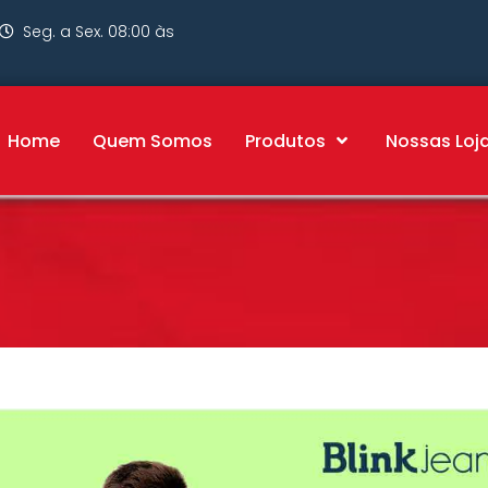
Seg. a Sex. 08:00 às
Home
Quem Somos
Produtos
Nossas Loj