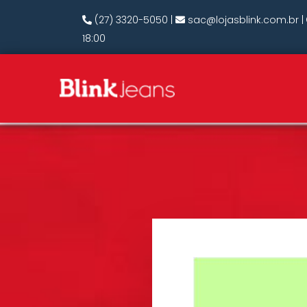
(27) 3320-5050
|
sac@lojasblink.com.br
|
18:00