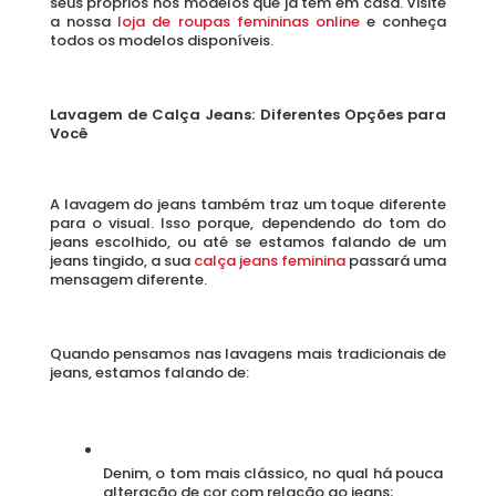
seus próprios nos modelos que já tem em casa. Visite 
a nossa
 loja de roupas femininas online
 e conheça 
todos os modelos disponíveis. 
Lavagem de Calça Jeans: Diferentes Opções para 
Você
A lavagem do jeans também traz um toque diferente 
para o visual. Isso porque, dependendo do tom do 
jeans escolhido, ou até se estamos falando de um 
jeans tingido, a sua 
calça jeans feminina 
passará uma 
mensagem diferente. 
Quando pensamos nas lavagens mais tradicionais de 
jeans, estamos falando de:
Denim, o tom mais clássico, no qual há pouca 
alteração de cor com relação ao jeans;