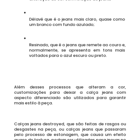
Délavé que é o jeans mais claro, quase como 
um branco com fundo azulado;
Resinado, que é o jeans que remete ao couro e, 
normalmente, se apresenta em tons mais 
voltados para o azul escuro ou preto.
Além desses processos que alteram a cor, 
customizações para deixar a calça jeans com 
aspecto diferenciado são utilizados para garantir 
mais estilo à peça. 
Calças jeans destroyed, que são feitas de rasgos ou 
desgastes na peça, ou calças jeans que passaram 
pelo processo de estonagem, que causa um efeito 
quase de textura, podem ser utilizadas para inovar no 