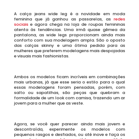
A calça jeans wide leg é a novidade em moda 
feminina que já ganhou as passarelas, as 
redes 
sociais 
e agora chega na loja de roupas femininas 
atenta às tendências. Uma irmã quase gêmea da 
pantalona, as wide legs proporcionam ainda mais 
conforto com sua modelagem ampla. São o oposto 
das calças skinny e uma ótima pedida para as 
mulheres que preferem modelagens mais despojadas 
e visuais mais fashionistas. 
Ambos os modelos ficam incríveis em combinações 
mais urbanas, já que esse seria o estilo para o qual 
essas modelagens foram pensadas, porém, com 
salto ou sapatilhas, são peças que quebram a 
formalidade de um look com camisa, trazendo um ar 
jovem para a mulher que as veste. 
Agora, se você quer parecer ainda mais jovem e 
descontraída, experimente os modelos com 
pequenos rasgos e desfiados, ou até inove e faça os 