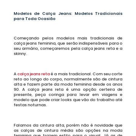
Modelos de Calça Jeans: Modelos Tradicionais 
para Toda Ocasião 
Começando pelos modelos mais tradicionais de 
calça jeans feminina, que serão indispensáveis para o 
seu armário, começaremos pela calça jeans reta e a 
skinny. 
A
 calça jeans reta 
é a mais tradicional. Com seu corte 
reto ao longo do corpo, normalmente são de cintura 
alta e fazem parte da moda feminina desde os anos 
90. A calça jeans reta é uma opção certeira de 
presente, peça coringa para levar em viagens e 
modelo que pode criar looks que vão do trabalho até 
festas noturnas. 
Falamos da cintura alta, porém não é novidade que 
as calças de cintura média são opções na moda 
feminina que trazem estilo para o visual. Já as de 