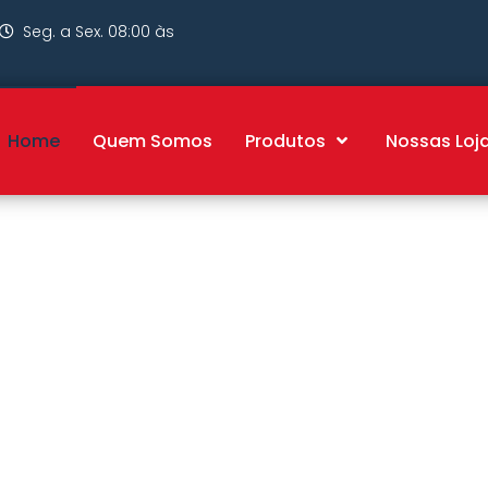
Seg. a Sex. 08:00 às
Home
Quem Somos
Produtos
Nossas Loj