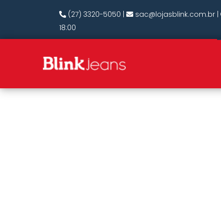
(27) 3320-5050
|
sac@lojasblink.com.br
|
18:00