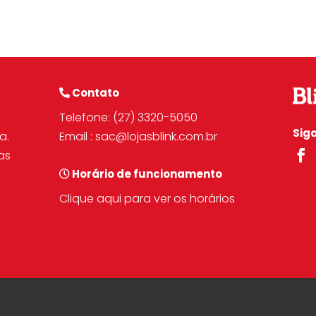
Contato
o
Telefone:
(27) 3320-5050
Siga
a.
Email :
sac@lojasblink.com.br
as
Horário de funcionamento
Clique aqui para ver os horários