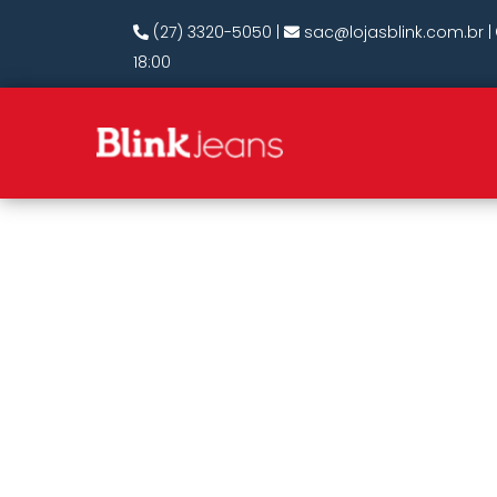
(27) 3320-5050
|
sac@lojasblink.com.br
|
18:00