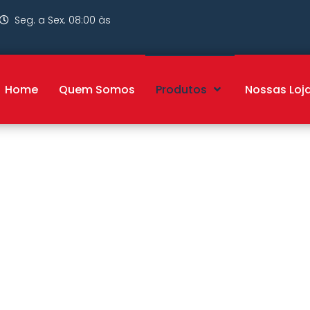
Seg. a Sex. 08:00 às
Home
Quem Somos
Produtos
Nossas Loj
Masculinas