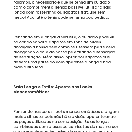
falamos, o necessário é que se tenha um cuidado 
com o comprimento: sendo possível utilizar a saia 
longa com rasteirinha ou sapatos flat, use sem 
medo! Aqui até o tênis pode ser uma boa pedida. 
Pensando em alongar a silhueta, o cuidado pode vir 
na cor do sapato. Sapatos em tons de nudes 
abraçam a nossa pele como se fizessem parte dela, 
alongando o colo do nosso pé e tirando a sensação 
de separação. Além disso, optar por sapatos que 
deixem uma parte do colo aparente alonga ainda 
mais a silhueta. 
Saia Longa e Estilo: Aposte nos Looks 
Monocromáticos
Pensando nas cores, looks monocromáticos alongam 
mais a silhueta, pois não há a divisão aparente entre 
as peças utilizadas na composição. Saias longas, 
combinadas com blusas ou camisetas da mesma cor 
e acompanhadas, inclusive, de sapatos no mesmo 