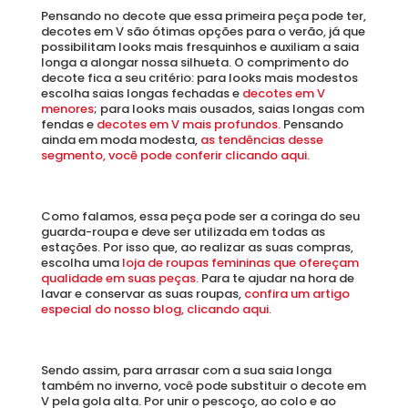
Pensando no decote que essa primeira peça pode ter, 
decotes em V são ótimas opções para o verão, já que 
possibilitam looks mais fresquinhos e auxiliam a saia 
longa a alongar nossa silhueta. O comprimento do 
decote fica a seu critério: para looks mais modestos 
escolha saias longas fechadas e 
decotes em V 
menores
; para looks mais ousados, saias longas com 
fendas e 
decotes em V mais profundos. 
Pensando 
ainda em moda modesta, 
as tendências desse 
segmento, você pode conferir clicando aqui.
Como falamos, essa peça pode ser a coringa do seu 
guarda-roupa e deve ser utilizada em todas as 
estações. Por isso que, ao realizar as suas compras, 
escolha uma
 loja de roupas femininas que ofereçam 
qualidade em suas peças. 
Para te ajudar na hora de 
lavar e conservar as suas roupas,
 confira um artigo 
especial do nosso blog, clicando aqui.
Sendo assim, para arrasar com a sua saia longa 
também no inverno, você pode substituir o decote em 
V pela gola alta. Por unir o pescoço, ao colo e ao 