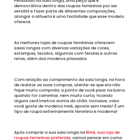
Pensando na saia longa, uma peça que é 
democrática dentro das roupas femininas por ser 
versátil e fazer parte de diferentes composições, 
alongar a silhueta é uma facilidade que esse modelo 
oferece. 
As melhores lojas de roupas femininas oferecem 
saias longas com diversas variações de cores, 
estampas, tecidos, algumas com fendas e outras 
retas, além dos modelos plissados.
Com relação ao comprimento da saia longa, na hora 
de realizar as suas compras, atente-se que ela não 
fique muito comprida, a ponto de você pisar na barra 
quando for caminhar, nem muito curta, ficando 
alguns centímetros acima do chão. Inclusive, caso 
você goste de modelos midi, aposte sem medo! É um 
tipo de roupa extremamente feminina e moderna!
Após comprar a sua saia longa na 
Blink, sua loja de 
roupas femininas preferida, 
vamos pensar em como 