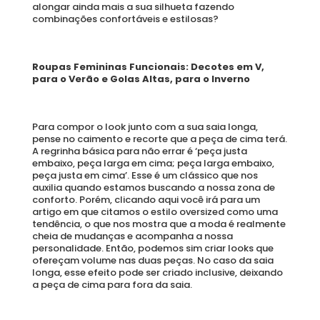
alongar ainda mais a sua silhueta fazendo 
combinações confortáveis e estilosas?
Roupas Femininas Funcionais: Decotes em V, 
para o Verão e Golas Altas, para o Inverno  
Para compor o look junto com a sua saia longa, 
pense no caimento e recorte que a peça de cima terá. 
A regrinha básica para não errar é ‘peça justa 
embaixo, peça larga em cima; peça larga embaixo, 
peça justa em cima’. Esse é um clássico que nos 
auxilia quando estamos buscando a nossa zona de 
conforto. Porém, clicando aqui você irá para um 
artigo em que citamos o estilo oversized como uma 
tendência, o que nos mostra que a moda é realmente 
cheia de mudanças e acompanha a nossa 
personalidade. Então, podemos sim criar looks que 
ofereçam volume nas duas peças. No caso da saia 
longa, esse efeito pode ser criado inclusive, deixando 
a peça de cima para fora da saia. 