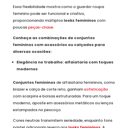
Essa flexibilidade mostra como o guarda-roupa
feminino pode ser funcional e criativo,
proporcionando múltiplos
looks femininos
com
poucas
peças-chave
.
Conheça as combinações de conjuntos
femininos com acessórios ou calçados para
diversas ocasiões:
Elegância no trabalho: alfaiataria com toques
modernos
Conjuntos femininos
de alfaiataria femininos, como
blazer e calça de corte reto, ganham
sofisticação
com scarpins e bolsas estruturadas. Para um toque
moderno, aposte em acessórios metálicos ou lenços
estampados no pescoço.
Cores neutras transmitem seriedade, enquanto tons
pastel adicionam leveza aos
looks femininos
. A