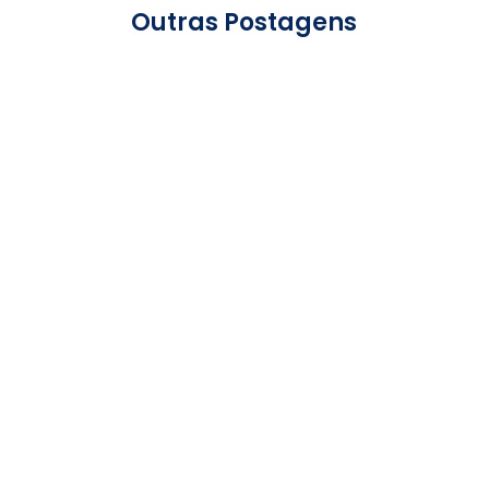
Outras Postagens
Moda Plus Size Feminina: Como Montar
Looks Modernos, Elegantes e
Confortáveis A moda evoluiu para