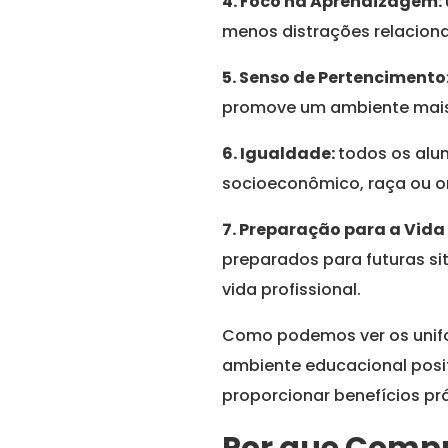
4. Foco na Aprendizagem:
menos distrações relacion
5. Senso de Pertencimento
promove um ambiente mais
6. Igualdade:
todos os alu
socioeconômico, raça ou or
7. Preparação para a Vida 
preparados para futuras si
vida profissional.
Como podemos ver os unif
ambiente educacional posit
proporcionar benefícios pr
Por que Compr