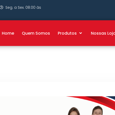
Seg. a Sex. 08:00 às
Home
Quem Somos
Produtos
Nossas Loj