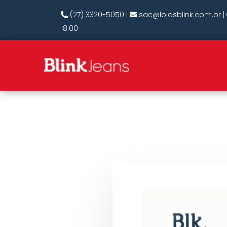
(27) 3320-5050
|
sac@lojasblink.com.br
|
18:00