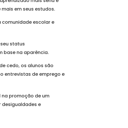
aprendizado mais séria e
 mais em seus estudos.
à comunidade escolar e
seu status
om base na aparência.
de cedo, os alunos são
mo entrevistas de emprego e
l na promoção de um
r desigualdades e