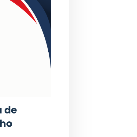
a de
lho