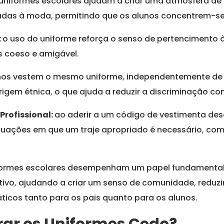
uniformes escolares ajudam a criar uma atmosfera de 
adas à moda, permitindo que os alunos concentrem-se
:
o uso do uniforme reforça o senso de pertencimento 
 coeso e amigável.
nos vestem o mesmo uniforme, independentemente de 
igem étnica, o que ajuda a reduzir a discriminação c
Profissional:
ao aderir a um código de vestimenta des
tuações em que um traje apropriado é necessário, co
ormes escolares desempenham um papel fundamenta
ivo, ajudando a criar um senso de comunidade, reduzi
áticos tanto para os pais quanto para os alunos.
ar os Uniformes Cedo?