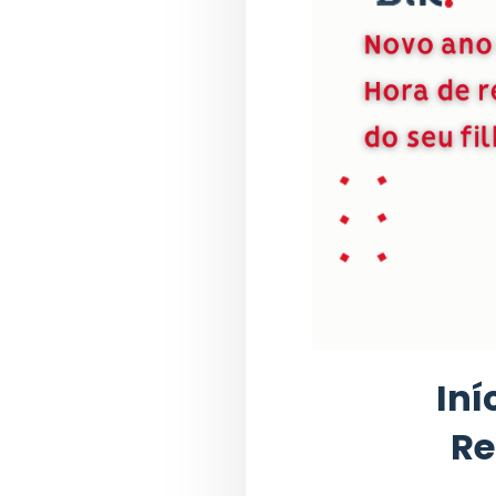
Iní
Re