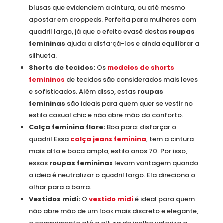
blusas que evidenciem a cintura, ou até mesmo
apostar em croppeds. Perfeita para mulheres com
quadril largo, já que o efeito evasê destas
roupas
femininas
ajuda a disfarçá-los e ainda equilibrar a
silhueta.
Shorts de tecidos:
Os
modelos de shorts
femininos
de tecidos são considerados mais leves
e sofisticados. Além disso, estas
roupas
femininas
são ideais para quem quer se vestir no
estilo casual chic e não abre mão do conforto.
Calça feminina flare:
Boa para: disfarçar o
quadril Essa
calça jeans feminina
, tem a cintura
mais alta e boca ampla, estilo anos 70. Por isso,
essas
roupas femininas
levam vantagem quando
a ideia é neutralizar o quadril largo. Ela direciona o
olhar para a barra.
Vestidos midi:
O
vestido midi
é ideal para quem
não abre mão de um look mais discreto e elegante,
o comprimento até a altura do joelho valoriza a