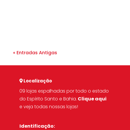
qualquer guarda-roupa, capaz de
definir o tom de um look e revelar a
personalidade de quem...
« Entradas Antigas
Localização
09 lojas espalhadas por todo o estado
do Espírito Santo e Bahia.
Clique aqui
e veja todas nossas lojas!
Identificação: