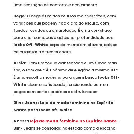
uma sensação de conforto e acolhimento.
Bege:
O bege é um dos neutros mais versáteis, com
variações que podem ir do claro ao escuro, com
fundos rosados ou amarelados. É uma cor-chave
para criar camadas e adicionar profundidade aos
looks Off-White
, especialmente em blazers, calças
de alfaiataria e trench coats.
Areia:
Com um toque acinzentado e um fundo mais
frio, o tom areia é sinônimo de elegância minimalista.
É uma escolha moderna para quem busca
looks Off-
White
clean e sofisticado, funcionando bem em
peças com cortes precisos e estruturados.
Blink Jeans: Loja de moda feminina no Espírito
Santo para looks off-white
A nossa
loja de moda feminina no Espírito Santo
–
Blink Jeans se consolida no estado como a escolha