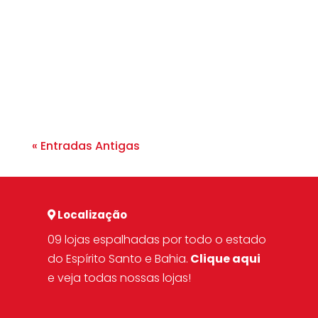
Estilo A calça é a peça fundamental de
qualquer guarda-roupa, capaz de
definir o tom de um look e revelar a
personalidade de quem...
« Entradas Antigas
Localização
09 lojas espalhadas por todo o estado
do Espírito Santo e Bahia.
Clique aqui
e veja todas nossas lojas!