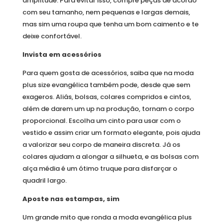
amplitude. Para evitar isso, compre peças de acordo
com seu tamanho, nem pequenas e largas demais,
mas sim uma roupa que tenha um bom caimento e te
deixe confortável.
Invista em acessórios
Para quem gosta de acessórios, saiba que na moda
plus size evangélica também pode, desde que sem
exageros. Aliás, bolsas, colares compridos e cintos,
além de darem um up na produção, tornam o corpo
proporcional. Escolha um cinto para usar com o
vestido e assim criar um formato elegante, pois ajuda
a valorizar seu corpo de maneira discreta. Já os
colares ajudam a alongar a silhueta, e as bolsas com
alça média é um ótimo truque para disfarçar o
quadril largo.
Aposte nas estampas, sim
Um grande mito que ronda a moda evangélica plus