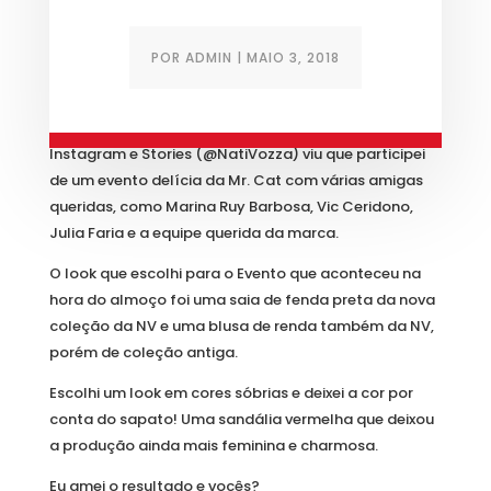
POR
ADMIN
|
MAIO 3, 2018
Oi amores, tudo bem? Quem me acompanha no
Instagram e Stories (@NatiVozza) viu que participei
de um evento delícia da Mr. Cat com várias amigas
queridas, como Marina Ruy Barbosa, Vic Ceridono,
Julia Faria e a equipe querida da marca.
O look que escolhi para o Evento que aconteceu na
hora do almoço foi uma saia de fenda preta da nova
coleção da NV e uma blusa de renda também da NV,
porém de coleção antiga.
Escolhi um look em cores sóbrias e deixei a cor por
conta do sapato! Uma sandália vermelha que deixou
a produção ainda mais feminina e charmosa.
Eu amei o resultado e vocês?