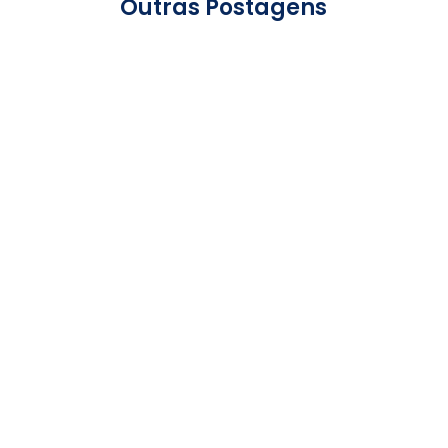
Outras Postagens
Moda Plus Size Feminina: Como Montar
Looks Modernos, Elegantes e
Confortáveis A moda evoluiu para