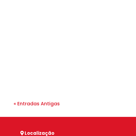
Calça Wide Leg, Pantalona ou Slim:
Descubra Qual Modelo Valoriza Seu
Estilo A calça é a peça fundamental de
qualquer guarda-roupa, capaz de
definir o tom de um look e revelar a
personalidade de quem...
« Entradas Antigas
Localização